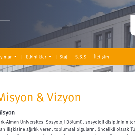
yınlar
Etkinlikler
Staj
S.S.S
İletişim
Misyon & Vizyon
isyon
ürk-Alman Üniversitesi Sosyoloji Bölümü, sosyoloji disiplininin teme
lan ilişkisine ağırlık veren; toplumsal olguların, öncelikli olarak 