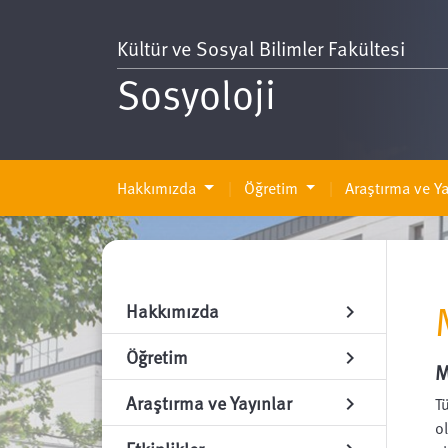
Kültür ve Sosyal Bilimler Fakültesi
Sosyoloji
Hakkımızda
Öğretim
Araştırma ve Ya
Hakkımızda
chevron_right
Öğretim
chevron_right
M
Araştırma ve Yayınlar
chevron_right
T
o