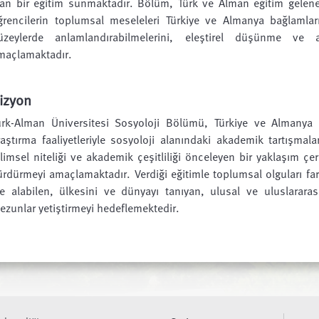
lan bir eğitim sunmaktadır. Bölüm, Türk ve Alman eğitim gelene
ğrencilerin toplumsal meseleleri Türkiye ve Almanya bağlamlar
üzeylerde anlamlandırabilmelerini, eleştirel düşünme ve ar
maçlamaktadır.
izyon
ürk-Alman Üniversitesi Sosyoloji Bölümü, Türkiye ve Almanya 
raştırma faaliyetleriyle sosyoloji alanındaki akademik tartışma
ilimsel niteliği ve akademik çeşitliliği önceleyen bir yaklaşım çer
ürdürmeyi amaçlamaktadır. Verdiği eğitimle toplumsal olguları farkl
le alabilen, ülkesini ve dünyayı tanıyan, ulusal ve uluslara
ezunlar yetiştirmeyi hedeflemektedir.