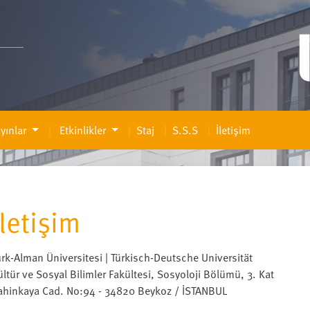
yınlar
Etkinlikler
Staj
S.S.S
İletişim
İletişim
ürk-Alman Üniversitesi | Türkisch-Deutsche Universität
ültür ve Sosyal Bilimler Fakültesi, Sosyoloji Bölümü, 3. Kat
ahinkaya Cad. No:94 - 34820 Beykoz / İSTANBUL