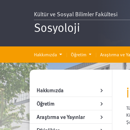
Kültür ve Sosyal Bilimler Fakültesi
Sosyoloji
Hakkımızda
Öğretim
Araştırma ve Ya
Hakkımızda
chevron_right
Öğretim
chevron_right
T
K
Araştırma ve Yayınlar
chevron_right
Ş