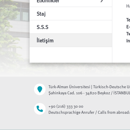
Etkinlikler
chevron_right
Ha
Staj
Te
S.S.S
E
Tw
İletişim
I
Türk-Alman Üniversitesi | Türkisch-Deutsche U
Şahinkaya Cad. 106 - 34820 Beykoz / İSTANBU
+90 (216) 333 30 00
Deutschsprachige Anrufer / Calls from abroad: