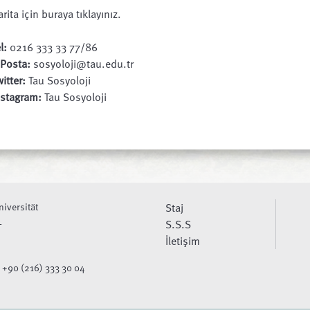
rita için buraya tıklayınız.
l:
0216 333 33 77/86
-Posta:
sosyoloji@tau.edu.tr
itter:
Tau Sosyoloji
nstagram:
Tau Sosyoloji
niversität
Staj
L
S.S.S
İletişim
 +90 (216) 333 30 04