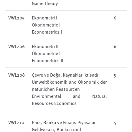
Game Theory
VWL205
Ekonometri I
6
Ökonometrie I
Econometrics I
VWL206
Ekonometri II
6
Ökonometrie II
Econometrics II
VWL208
Çevre ve Doğal Kaynaklar İktisadı
5
Umweltökonomik und Ökonomik der
natürlichen Ressourcen
Environmental and Natural
Resources Economics
VWL210
Para, Banka ve Finans Piyasaları
5
Geldwesen, Banken und