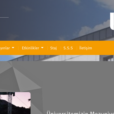
yınlar
Etkinlikler
Staj
S.S.S
İletişim