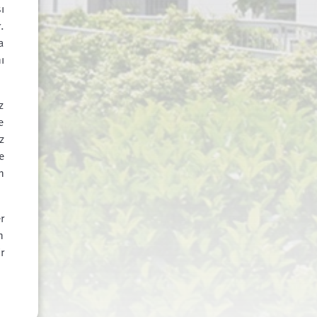
ı
.
a
ı
z
e
z
e
n
r
n
r