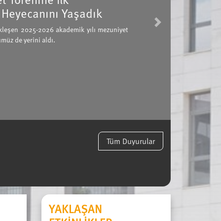
Sosyoloji Konuşmaları XXX
Sosyoloji Konuşmalarımız kapsamında 7 Nisan 2026
Next
Cristóbal Moya "Agreeing in Principle, Disagreeing on 
Racial Inequality and Policy Preferences" başlıklı bir 
Devamını Oku
Tüm Duyurular
YAKLAŞAN