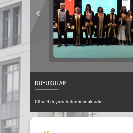
Mezunumuzla Katılmanın Heyecanını Yaşad
Previous
Üniversitemizin 26 Haziran tarihinde gerçekleşen 2025-2026 akademik yı
töreninde bu yıl ilk mezununu veren bölümümüz de yerini aldı.
Devamını Oku
DUYURULAR
Güncel duyuru bulunmamaktadır.