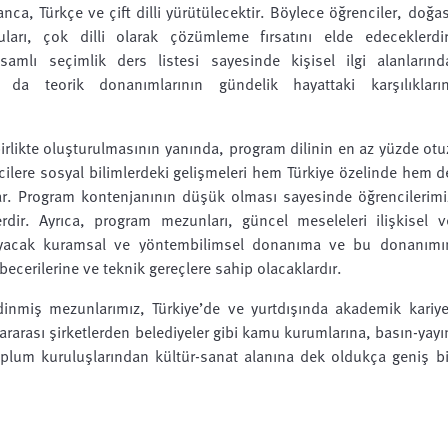
nca, Türkçe ve çift dilli yürütülecektir. Böylece öğrenciler, doğas
uları, çok dilli olarak çözümleme fırsatını elde edeceklerdir
psamlı seçimlik ders listesi sayesinde kişisel ilgi alanlarınd
a da teorik donanımlarının gündelik hayattaki karşılıkların
birlikte oluşturulmasının yanında, program dilinin en az yüzde otu
cilere sosyal bilimlerdeki gelişmeleri hem Türkiye özelinde hem d
nar. Program kontenjanının düşük olması sayesinde öğrencilerimi
dir. Ayrıca, program mezunları, güncel meseleleri ilişkisel v
ağlayacak kuramsal ve yöntembilimsel donanıma ve bu donanımı
l becerilerine ve teknik gereçlere sahip olacaklardır.
dinmiş mezunlarımız, Türkiye’de ve yurtdışında akademik kariye
ararası şirketlerden belediyeler gibi kamu kurumlarına, basın-yayı
toplum kuruluşlarından kültür-sanat alanına dek oldukça geniş bi