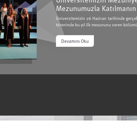
ık
lı mezuniyet