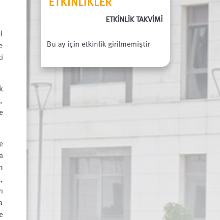
ETKINLIKLER
ETKİNLİK TAKVİMİ
l
Bu ay için etkinlik girilmemiştir
e
i
k
,
e
e
a
n
,
ı
a
e