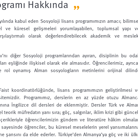
rogramı Hakkında
 yılında kabul eden Sosyoloji lisans programımızın amacı; bilimse
rel ve küresel gelişmeleri yorumlayabilen, toplumsal yapı v
rşılaştırmalı olarak değerlendirebilecek akademik ve meslek
ı’nı diğer Sosyoloji programlarından ayıran, disiplinin bu oda
ı eşliğinde ilişkisel olarak ele almasıdır. Öğrencilerimiz, ayrıca
 rol oynamış Alman sosyologların metinlerini orijinal dilind
Faist koordinatörlüğünde, lisans programımızın geliştirilmesi v
sitemizdir. Programımız, derslerin en az yüzde otuzu Almanc
nına İngilizce dil dersleri de eklenmiştir. Dersler Türk ve Alma
l teorik müfredatın yanı sıra; göç, salgınlar, iklim krizi gibi güncel
içerikleriyle öğrencilerimizin gündem ve literatüre hâkim olmalar
i sayesinde öğrenciler, bu küresel meselelerin yerel yansımaların
etme şansını da elde ederler. Türkiye’den Almanya’ya göç ve iki ülk