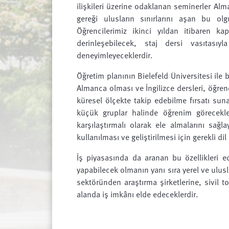
ilişkileri üzerine odaklanan seminerler Alma
gereği ulusların sınırlarını aşan bu olg
Öğrencilerimiz ikinci yıldan itibaren ka
derinleşebilecek, staj dersi vasıtasıyl
deneyimleyeceklerdir.
Öğretim planının Bielefeld Üniversitesi ile 
Almanca olması ve İngilizce dersleri, öğren
küresel ölçekte takip edebilme fırsatı su
küçük gruplar halinde öğrenim görecekler
karşılaştırmalı olarak ele almalarını s
kullanılması ve geliştirilmesi için gerekli di
İş piyasasında da aranan bu özellikleri e
yapabilecek olmanın yanı sıra yerel ve ulusl
sektöründen araştırma şirketlerine, sivil 
alanda iş imkânı elde edeceklerdir.